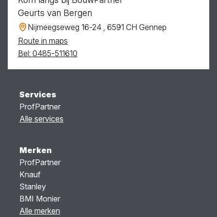
Geurts van Bergen
Nijmeegseweg 16-24 , 6591 CH Gennep
Route in maps
Bel: 0485-511610
Services
ProfPartner
Alle services
Merken
ProfPartner
Knauf
Stanley
BMI Monier
Alle merken