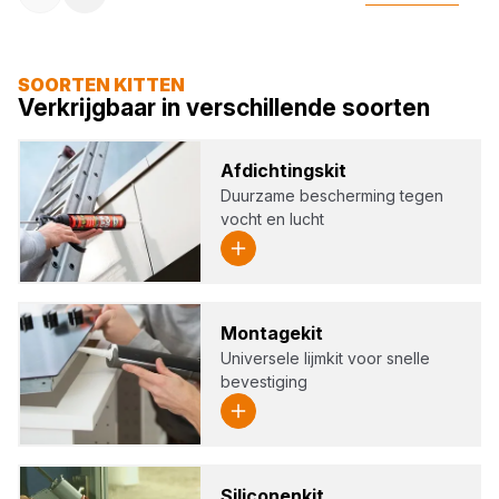
SOORTEN KITTEN
Verkrijgbaar in verschillende soorten
Afdich­tings­kit
Duurzame bescherming tegen
vocht en lucht
Mon­ta­ge­kit
Universele lijmkit voor snelle
bevestiging
Sili­co­nen­kit