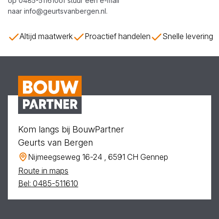
op
0485-511610
of stuur een e-mail
naar
info@geurtsvanbergen.nl
.
Altijd maatwerk
Proactief handelen
Snelle levering
Kom langs bij BouwPartner
Geurts van Bergen
Nijmeegseweg 16-24 , 6591 CH Gennep
Route in maps
Bel: 0485-511610