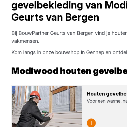
gevelbekleding
van
Mod
Geurts van Bergen
Bij
BouwPartner Geurts van Bergen
vind je
houten
vakmensen.
Kom langs in onze bouwshop in
Gennep
en ontdek
Modiwood
houten gevelbe
Hou­ten gevel­be­
Voor een warme, natu