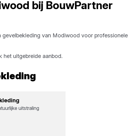
iwood
bij
BouwPartner
 gevelbekleding
van
Modiwood
voor professionele
 het uitgebreide aanbod.
kleding
kle­ding
urlijke uitstraling