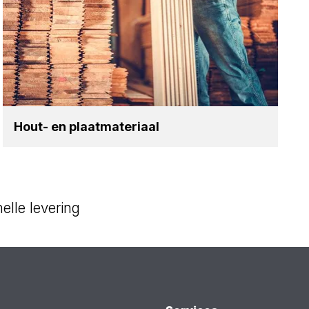
Hout- en plaat­ma­te­ri­aal
elle levering