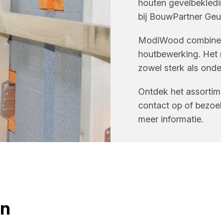
houten gevelbekled
bij
BouwPartner Geu
ModiWood combinee
houtbewerking. Het r
zowel sterk als onde
Ontdek het assorti
contact op of bezoe
meer informatie.
en