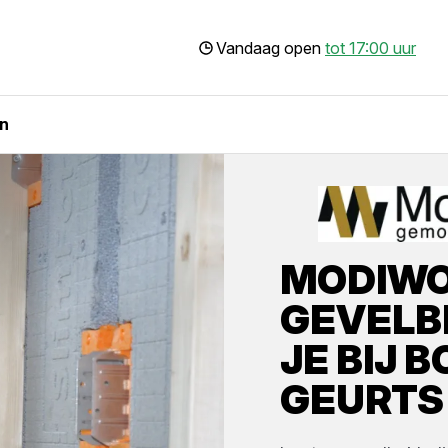
Vandaag open
tot 17:00 uur
n
MODIW
GEVELB
JE BIJ
B
GEURTS