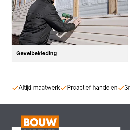
Gevel­be­kle­ding
Altijd maatwerk
Proactief handelen
Sn