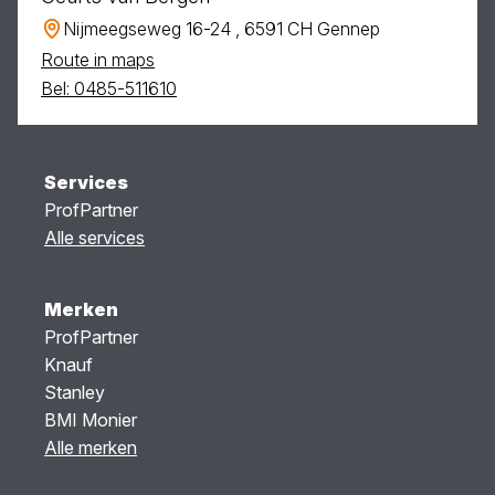
Nijmeegseweg 16-24 , 6591 CH Gennep
Route in maps
Bel: 0485-511610
Services
ProfPartner
Alle services
Merken
ProfPartner
Knauf
Stanley
BMI Monier
Alle merken