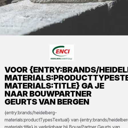
VOOR
{ENTRY:BRANDS/HEIDEL
MATERIALS:PRODUCTTYPEST
MATERIALS:TITLE}
GA JE
NAAR
BOUWPARTNER
GEURTS VAN BERGEN
{entry:brands/heidelberg-
materials:productTypesTextual}
van
{entry:brands/heidelber
materials:title}
is verkrijgbaar bij
BouwPartner Geurts van