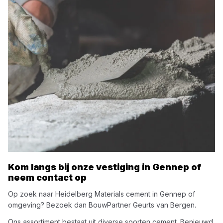
Kom langs bij onze vestiging in
Gennep
of
neem contact op
Op zoek naar
Heidelberg Materials
cement
in
Gennep
of
omgeving? Bezoek dan
BouwPartner Geurts van Bergen
.
Ons assortiment bestaat uit diverse soorten
cement
. Benieuwd