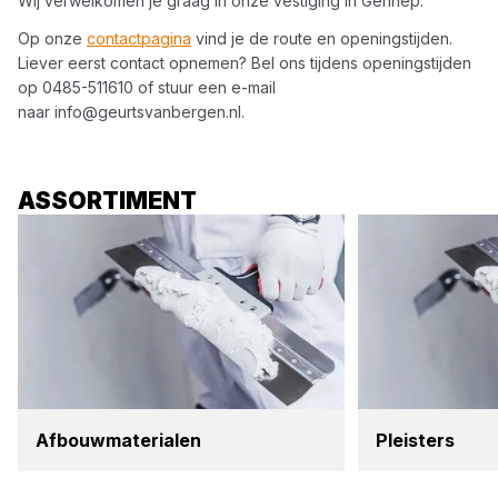
Wij verwelkomen je graag in onze vestiging in
Gennep
.
Op onze
contactpagina
vind je de route en openingstijden.
Liever eerst contact opnemen? Bel ons tijdens openingstijden
op
0485-511610
of stuur een e-mail
naar
info@geurtsvanbergen.nl
.
ASSORTIMENT
Afbouw­ma­te­ri­a­len
Pleis­ters