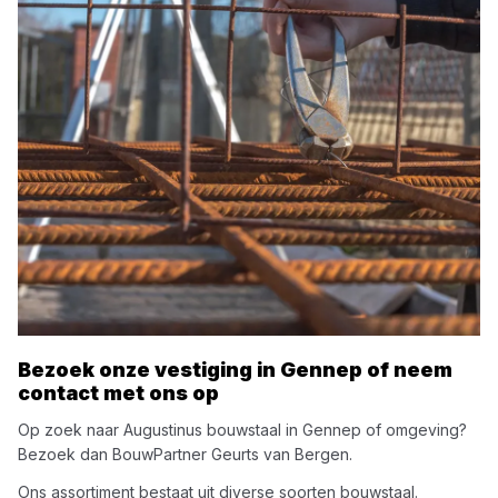
Bezoek onze vestiging in
Gennep
of neem
contact met ons op
Op zoek naar
Augustinus
bouwstaal
in
Gennep
of omgeving?
Bezoek dan
BouwPartner Geurts van Bergen
.
Ons assortiment bestaat uit diverse soorten
bouwstaal
.