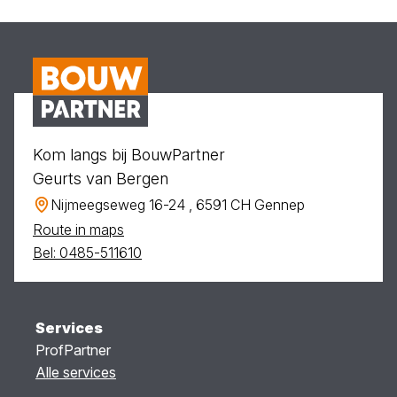
Kom langs bij BouwPartner
Geurts van Bergen
Nijmeegseweg 16-24 , 6591 CH Gennep
Route in maps
Bel: 0485-511610
Services
ProfPartner
Alle services