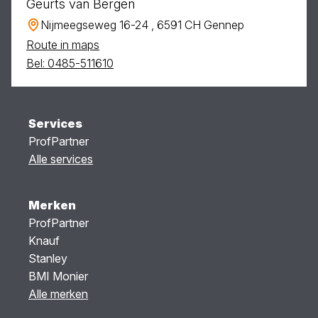
Geurts van Bergen
Nijmeegseweg 16-24 , 6591 CH Gennep
Route in maps
Bel: 0485-511610
Services
ProfPartner
Alle services
Merken
ProfPartner
Knauf
Stanley
BMI Monier
Alle merken