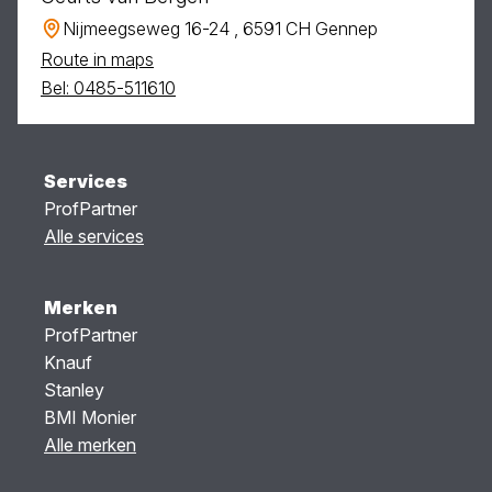
Nijmeegseweg 16-24 , 6591 CH Gennep
Route in maps
Bel: 0485-511610
Services
ProfPartner
Alle services
Merken
ProfPartner
Knauf
Stanley
BMI Monier
Alle merken