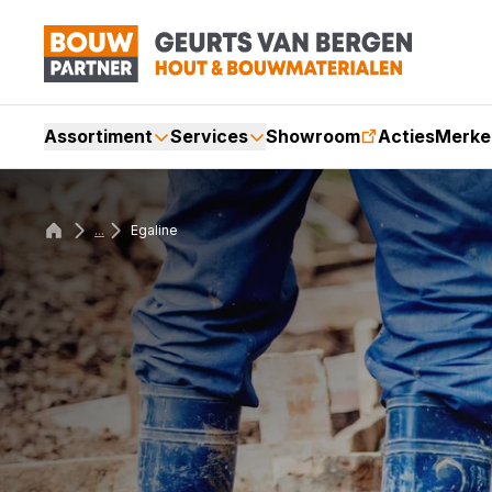
Assortiment
Services
Showroom
Acties
Merke
...
Egaline