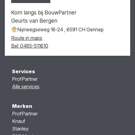
Kom langs bij BouwPartner
Geurts van Bergen
Nijmeegseweg 16-24 , 6591 CH Gennep
Route in maps
Bel: 0485-511610
Services
ProfPartner
Alle services
Merken
ProfPartner
Knauf
Stanley