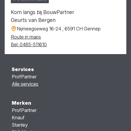
Kom langs bij BouwPartner
Geurts van Bergen
Nijmeegseweg 16-24 , 6591 CH Gennep
Route in maps
Bel: 0485-511610
Services
ProfPartner
Alle services
Merken
ProfPartner
Knauf
Stanley