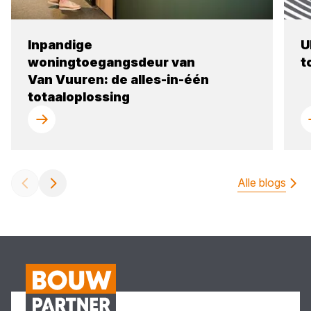
Inpandige
U
woningtoegangsdeur van
t
Van Vuuren: de alles-in-één
totaaloplossing
Alle blogs