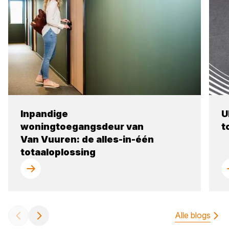
Inpandige
U
woningtoegangsdeur van
t
Van Vuuren: de alles-in-één
totaaloplossing
Alle blogs