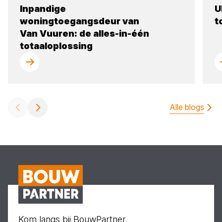
Inpandige
U
woningtoegangsdeur van
t
Van Vuuren: de alles-in-één
totaaloplossing
Alle blogs
Kom langs bij BouwPartner