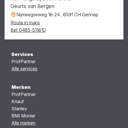
Geurts van Bergen
Nijmeegseweg 16-24 , 6591 CH Gennep
Route in maps
Bel: 0485-511610
Services
ProfPartner
Alle services
Merken
ProfPartner
Knauf
Stanley
BMI Monier
Alle merken